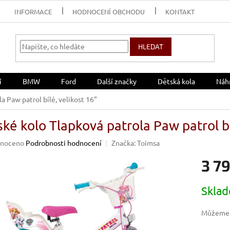
INFORMACE
HODNOCENÍ OBCHODU
KONTAKT
HLEDAT
í
BMW
Ford
Další značky
Dětská kola
Náhr
a Paw patrol bílé, velikost 16"
ké kolo Tlapková patrola Paw patrol bí
né
noceno
Podrobnosti hodnocení
Značka:
Toimsa
ení
3 7
u
Měrná
Sklad
cena:
ek.
Můžeme d