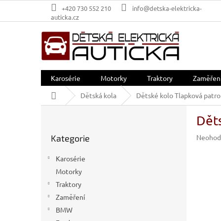
Přejít
+420 730 552 210
info@detska-elektricka-
na
auticka.cz
obsah
Karosérie
Motorky
Traktory
Zaměřen
Domů
Dětská kola
Dětské kolo Tlapková patrol
P
Děts
o
Přeskočit
s
Průměr
Kategorie
Neohod
kategorie
t
hodnoc
r
produkt
Karosérie
a
je
Motorky
n
0,0
z
Traktory
n
5
í
Zaměření
hvězdič
p
BMW
a