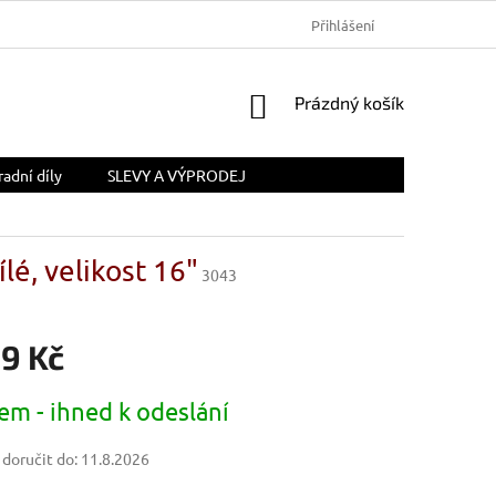
Přihlášení
NÁKUPNÍ
Prázdný košík
KOŠÍK
adní díly
SLEVY A VÝPRODEJ
lé, velikost 16"
3043
99 Kč
em - ihned k odeslání
oručit do:
11.8.2026