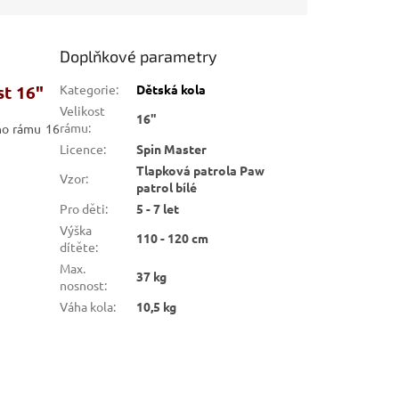
Doplňkové parametry
st 16"
Kategorie
:
Dětská kola
Velikost
16"
rámu
:
ého rámu 16
Licence
:
Spin Master
Tlapková patrola Paw
Vzor
:
patrol bílé
Pro děti
:
5 - 7 let
Výška
110 - 120 cm
dítěte
:
Max.
37 kg
nosnost
:
Váha kola
:
10,5 kg