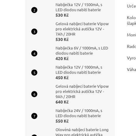
Nabíječka 12V / 1500mA, s
Urče
LED diodou nabití baterie
530 Kč
Kolo
šlap
Gelová nabíjecí baterie Vipow
pro elektrická autíčka 12V -
7Ah / 20HR
Mont
530 Kč
Rado
Nabíječka 6V / 1000mA, s LED
diodou nabití baterie
Vyro
420 Kč
Nabíječka 12V / 1000mA, s
Váha
LED diodou nabití baterie
450 Kč
Gelová nabíjecí baterie Vipow
pro elektrická autíčka 12V -
9Ah / 20HR
640 Kč
Nabíječka 24V / 1000mA, s
LED diodou nabití baterie
550 Kč
Olověná nabíjecí baterie Long
Way pro elektrická autíčka