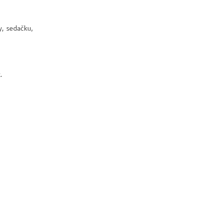
y, sedačku,
.