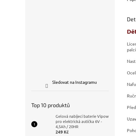
Det
Dě
Lice
palc
Nast
Ocel
Sledovat na Instagramu
Nafu
Ručn
Top 10 produktů
Před
Gelová nabíjecí baterie Vipow
Uzav
pro elektrická autíčka 6V -
4,5Ah / 20HR
Poho
249 Kč