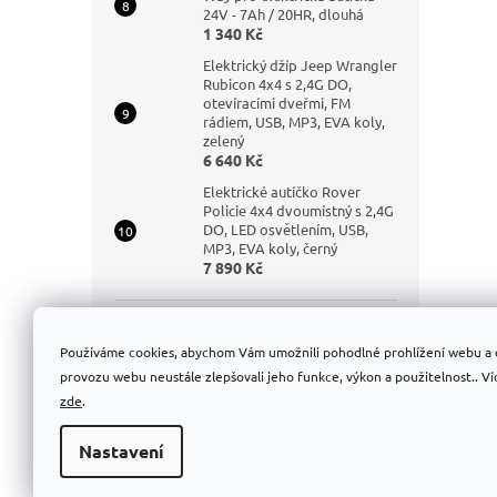
24V - 7Ah / 20HR, dlouhá
1 340 Kč
Elektrický džíp Jeep Wrangler
Rubicon 4x4 s 2,4G DO,
otevíracími dveřmi, FM
rádiem, USB, MP3, EVA koly,
zelený
6 640 Kč
Elektrické autíčko Rover
Policie 4x4 dvoumístný s 2,4G
DO, LED osvětlením, USB,
MP3, EVA koly, černý
7 890 Kč
Nákupní košík
Používáme cookies, abychom Vám umožnili pohodlné prohlížení webu a 
provozu webu neustále zlepšovali jeho funkce, výkon a použitelnost.. Ví
zde
.
0
KS /
0 KČ
Nastavení
Z
á
Copyright 2026
Detska-elektricka-auticka.cz
. Všechn