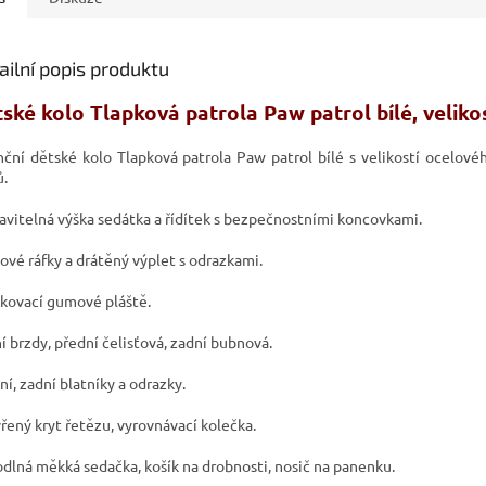
ailní popis produktu
tské kolo
Tlapková patrola Paw patrol bílé
, veliko
nční dětské kolo Tlapková patrola Paw patrol bílé s velikostí ocelov
ů.
avitelná výška sedátka a řídítek s bezpečnostními koncovkami.
ové ráfky a drátěný výplet s odrazkami.
kovací gumové pláště.
í brzdy, přední čelisťová, zadní bubnová.
ní, zadní blatníky a odrazky.
řený kryt řetězu, vyrovnávací kolečka.
dlná měkká sedačka, košík na drobnosti, nosič na panenku.