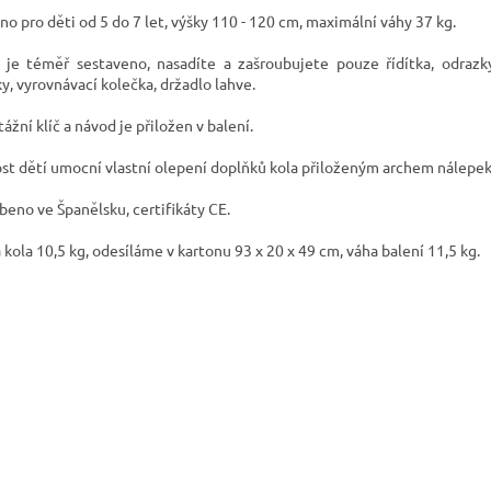
no pro děti od 5 do 7 let, výšky 110 - 120 cm, maximální váhy 37 kg.
 je téměř sestaveno, nasadíte a zašroubujete pouze řídítka, odrazk
ky, vyrovnávací kolečka, držadlo lahve.
ážní klíč a návod je přiložen v balení.
st dětí umocní vlastní olepení doplňků kola přiloženým archem nálepek
beno ve Španělsku, certifikáty CE.
 kola 10,5 kg, odesíláme v kartonu 93 x 20 x 49 cm, váha balení 11,5 kg.