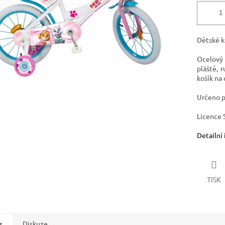
Dětské 
Ocelový
pláště, 
košík na
Určeno pr
Licence S
Detailní
TISK
s
Diskuze