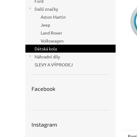
Ford
n
Další značky
e
Aston Martin
l
Jeep
Land Rover
Volkswagen
Dětská kola
Náhradní díly
SLEVY A VÝPRODEJ
Facebook
Instagram
Popi