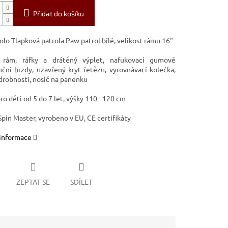
Přidat do košíku
kolo
Tlapková patrola Paw patrol bílé
, velikost rámu 16"
 rám, ráfky a drátěný výplet, nafukovací gumové
ruční brzdy, uzavřený kryt řetězu, vyrovnávací kolečka,
 drobnosti, nosič na panenku
o děti od 5 do 7 let, výšky 110 - 120 cm
pin Master, vyrobeno v EU, CE certifikáty
 informace
ZEPTAT SE
SDÍLET