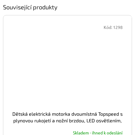
Související produkty
Kód:
1298
Dětská elektrická motorka dvoumístná Topspeed s
plynovou rukojetí a nožní brzdou, LED osvětlením,
EVA koly, červená
Skladem - ihned k odeslání