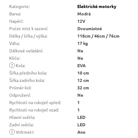
Kategorie
:
Elektrické motorky
Barva
:
Modrá
Napětí
:
12V
Počet míst k sezení
:
Dvoumístné
Délka / šířka / výška
:
118cm / 46cm / 76cm
Váha
:
17 kg
Dálkové ovládání
:
Ne
Klíče
:
Ne
?
Kola
:
EVA
Šířka předního kola
:
10 cm
Šířka zadního kola
:
12 cm
Průměr kol
:
32 cm
Odpružení
:
Ne
Rychlosti na rukojeť vpřed
:
1
Rychlosti na rukojeť vzad
:
1
Hlavní světla
:
LED
Zadní světla
:
LED
?
Voltmetr
:
Ano