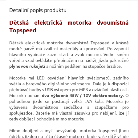
Detailní popis produktu
Dětská elektrická motorka dvoumístná
Topspeed
Dětská elektrická motorka dvoumístná Topspeed v krásné
modré barvě má kvalitní materiály a zpracování. Po zapnutí
hlavního vypínače zazní start a zvuk motoru. Volbu směru
vpřed a vzad ovládáte přepínačem na nádrži, jízdu pak ručně
plynovou rukojetí
a nožním pedálem na stupačce brzdíte.
Motorka má LED osvětlení hlavních světlometů, zadního
světla a barevného digitálního voltmetru. Dále je k dispozici
přehrávač hudby s USB vstupem pro MP3 a ovládání hlasitosti.
Motorku pohání
dva výkonné 45W / 12V elektromotory
. O
pohodlnou jízdu se postarají velká EVA kola. Motorka je
vybavena dvoumístnou sedačkou a stupačkami pro
spolujezdce. Baterie má vlastní zásuvku pro nabíjení, lze jí
tedy dobíjet i pohodlně mimo motorku.
Mimo dobíjení a mytí nevyžaduje motorka Topspeed jinou
údržbu, jízdou na této úžasné motorce bude vaše dítě všude