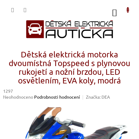
Přejít
na
NÁKUP
obsah
KOŠÍK
Dětská elektrická motorka
dvoumístná Topspeed s plynovou
rukojetí a nožní brzdou, LED
osvětlením, EVA koly, modrá
1297
Průměrné
Neohodnoceno
Podrobnosti hodnocení
Značka:
DEA
hodnocení
produktu
je
0,0
z
5
hvězdiček.