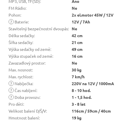
MP3, USB, TF(SD)
:
Ano
FM Rádio
:
Ne
Pohon
:
2x el.motor 45W / 12V
?
Baterie
:
12V / 7Ah
Stavitelný bezpečnostní dvoupás
:
Ne
Délka sedačky
:
42 cm
Šířka sedačky
:
21 cm
Výška sedačky od země
:
49 cm
Výška stupaček od země
:
16 cm
Zavazadlový prostor
:
Ne
Max. nosnost
:
30 kg
Max. rychlost
:
7 km/h
?
Nabíječka
:
220V na 12V / 1000mA
?
Čas nabíjení
:
8 - 10 hod.
?
Doba provozu
:
1 - 1,5 hod.
Pro děti
:
3 - 8 let
Velikost balení D/Š/V
:
116cm / 59cm / 40cm
Hmotnost balení
:
19 kg