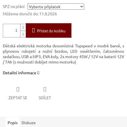
SPZ na přání
Můžeme doručit do:
11.8.2026
Přidat do košíku
Dětská elektrická motorka dvoumístná Topspeed v modré barvě, s
plynovou rukojetí a nožní brzdou, LED osvětlením,
čalouněnou
sedačkou
, USB a MP3, EVA koly, 2x
motory 45W / 12V na baterii 12V
/ 7Ah (s možností dobíjet mimo motorku)
Detailní informace
ZEPTAT SE
SDÍLET
Popis
Diskuze