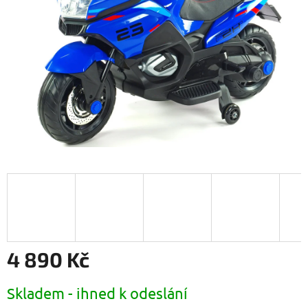
4 890 Kč
Měrná
Skladem - ihned k odeslání
cena: