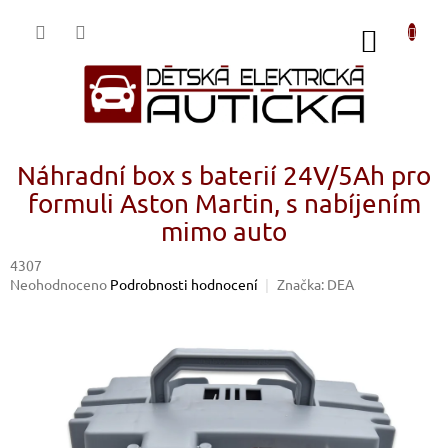
Přejít
na
NÁKUP
obsah
KOŠÍK
Náhradní box s baterií 24V/5Ah pro
formuli Aston Martin, s nabíjením
mimo auto
4307
Průměrné
Neohodnoceno
Podrobnosti hodnocení
Značka:
DEA
hodnocení
produktu
je
0,0
z
5
hvězdiček.