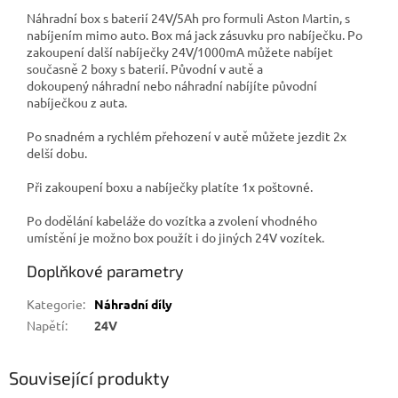
Náhradní box s baterií 24V/5Ah pro formuli Aston Martin, s
nabíjením mimo auto.
Box má jack zásuvku pro nabíječku.
Po
zakoupení další nabíječky 24V/1000mA můžete nabíjet
současně 2 boxy s baterií.
Původní v autě a
dokoupený náhradní nebo náhradní nabíjíte původní
nabíječkou z auta.
Po snadném a rychlém přehození v autě můžete jezdit 2x
delší dobu.
Při zakoupení boxu a nabíječky platíte 1x poštovné.
Po dodělání kabeláže do vozítka a zvolení vhodného
umístění je možno box použít i do jiných 24V vozítek.
Doplňkové parametry
Kategorie
:
Náhradní díly
Napětí
:
24V
Související produkty