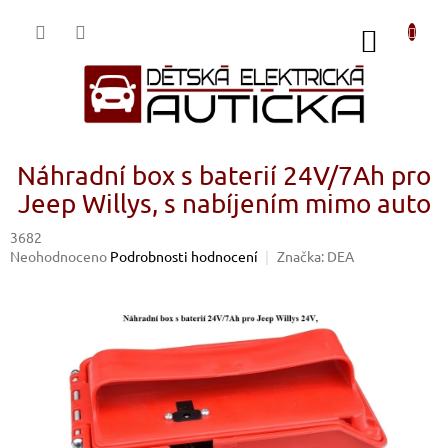
Přejít
na
NÁKUP
obsah
KOŠÍK
Náhradní box s baterií 24V/7Ah pro
Jeep Willys, s nabíjením mimo auto
3682
Průměrné
Neohodnoceno
Podrobnosti hodnocení
Značka:
DEA
hodnocení
produktu
je
0,0
z
5
hvězdiček.