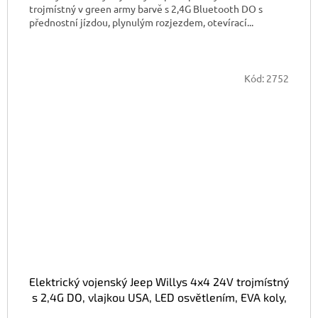
trojmístný v green army barvě s 2,4G Bluetooth DO s
přednostní jízdou, plynulým rozjezdem, otevírací...
Kód:
2752
Elektrický vojenský Jeep Willys 4x4 24V trojmístný
s 2,4G DO, vlajkou USA, LED osvětlením, EVA koly,
macha army