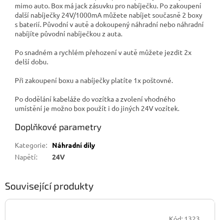
mimo auto.
Box má jack zásuvku pro nabíječku.
Po zakoupení
další nabíječky 24V/1000mA můžete nabíjet současně 2 boxy
s baterií.
Původní v autě a dokoupený náhradní nebo náhradní
nabíjíte původní nabíječkou z auta.
Po snadném a rychlém přehození v autě můžete jezdit 2x
delší dobu.
Při zakoupení boxu a nabíječky platíte 1x poštovné.
Po dodělání kabeláže do vozítka a zvolení vhodného
umístění je možno box použít i do jiných 24V vozítek.
Doplňkové parametry
Kategorie
:
Náhradní díly
Napětí
:
24V
Související produkty
Kód:
1323