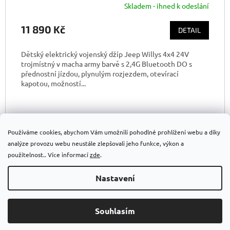
Skladem - ihned k odeslání
11 890 Kč
DETAIL
Dětský elektrický vojenský džíp Jeep Willys 4x4 24V
trojmístný v macha army barvě s 2,4G Bluetooth DO s
přednostní jízdou, plynulým rozjezdem, otevírací
kapotou, možností...
Používáme cookies, abychom Vám umožnili pohodlné prohlížení webu a díky
analýze provozu webu neustále zlepšovali jeho funkce, výkon a
Z
použitelnost.. Více informací
zde
.
á
Vytvořil Shoptet
p
Nastavení
a
t
Copyright 2026
Detska-elektricka-auticka.cz
. Všechna práva
í
Souhlasím
vyhrazena.