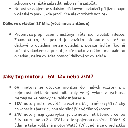
schopni okamžitě zabrzdit nebo s ním zatočit.
Neruší se vzájemně s dalšími dálkovými ovladači při jízdě např.
v dětském parku, kde jezdí více elektrických vozítek.
Dálkové ovládání 27 Mhz (většinou s anténou)
Přepíná se přepínačem umístěným většinou na palubní desce.
Znamená to, že pokud je vozítko přepnuto v režimu
dálkového ovládání nelze ovládat z pozice řidiče (kromě
točení volantem) a pokud je přepnuto v režimu manuálního
ovládání, nelze ovládat pomocí dálkového ovladače.
Jaký typ motoru - 6V, 12V nebo 24V?
6V motory
se obvykle montují do malých vozítek pro
nejmenší děti. Nemusí mít tedy velký výkon a rychlost.
Nemají velké nároky na velikost baterie.
12V
motory má dnes většina vozítek. Mají o něco vyšší nároky
na kapacitu baterie, jsou ale silnější s větším výkonem.
24V
motory mají vyšší výkon, je ale nutné mít k tomu určenou
24V baterii nebo 2 x 12V baterie spojenou do série. Důležitý
údaj je také kolik má motor Wattů (W). Jedná se o jednotku