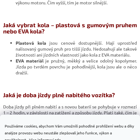
výkonu motoru. Čím vyšší, tím je motor silnější.
Jaká vybrat kola – plastová s gumovým pruhem
nebo EVA kola?
Plastová kola
jsou cenově dostupnější. Mají uprostřed
nalisovaný gumový pruh pro tišší jízdu. Nedosahují ale takové
životnosti ani jízdních vlastností jako kola z EVA materiálu.
EVA
materiál
je pružný, měkký a velice odolný kopolymer.
Jízda po tvrdém povrchu je pohodlnější, kola jsou ale o něco
dražší.
Jaká je doba jízdy plně nabitého vozítka?
Doba jízdy při plném nabití a s novou baterií se pohybuje v rozmezí
1 – 2 hodin, v závislosti na zatížení a způsobu jízdy. Platí také, čím je
vyšší kapacita (Ah) baterie, tím vydrží déle. Záleží také, zda je
vozítko se dvěma nebo čtyřmi motory.
Používáme cookies, abychom Vám umožnili pohodlné prohlížení webu a díky
analýze provozu webu neustále zlepšovali jeho funkce, výkon a
Z
použitelnost.. Více informací
zde
.