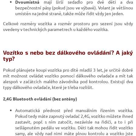
Dvoumístná
mají širší sedadlo pro dvě děti a dva
bezpečnostní pásy (pokud jsou ve výbavě). Volant je většinou
umístěn na jedné straně, takže může řídit vždy jen jeden.
Celkové rozměry vozítka a rozměr prostoru pro sezení jsou vždy
uvedeny v technických parametrech u každého vozítka.
Vozítko s nebo bez dálkového ovládání? A jaký
typ?
Pokud plánujete koupi vozítka pro dítě mladší 3 let, je určitě dobré
mít možnost ovládat vozítko pomocí dálkového ovladače a mít tak
alespoň v začátcích malého závodníka pod kontrolou. Existují dva
typy dálkového ovladače, které je třeba rozlišit.
2,4G Bluetooth ovládání (bez antény)
Automatická přednost před manuálním řízením vozítka.
Pokud tedy máte zapnutý ovladač 2,4G, vozítko můžete ihned
zastavit, popř. s ním zatočit, nezávisle na řidiči, a to i při
sešlápnutém pedálu ve vozítku. Děti tak mohou řídit vozítko
samy, ale vždy nad nimi máte plnou kontrolu a vozítko jste