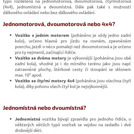
typů rozdělená na jednomotorová, dvoumotorová, čtyřmotorová
(4x4), jednomístná a dvoumístná. Dále pak také s možností
dálkového ovládání nebo bez dálkového ovládání.
Jednomotorová, dvoumotorová nebo 4x4?
Vozítko s jedním motorem
(poháněno je vždy jedno zadní
kolo), určeno hlavně pro jízdu na rovném, zpevněném
povrchu, jezdí o něco pomaleji než dvoumotorová a je určeno
pro ty nejmenší, začínající řidiče.
Vozítko se dvěma motory
je výkonnější (poháněna jsou obě
zadní kola), vhodné je i do mírného terénu jako jsou např.
zatravněné plochy, štěrkové cesty či stoupání se sklonem
max. 10° apod.
Vozítko se čtyřmi motory 4x4
(poháněna jsou všechna čtyři
kola), díky pohonu všech čtyř kol je nejvýkonnější.
Jednomístná nebo dvoumístná?
Jednomístná
vozítka bývají zpravidla pro jednoho řidiče, u
některých větších typů vozítek se vejdou na sedadlo i dvě
drobnější děti.